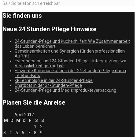
Sa / So:telefonisch erreichbar
Sie finden uns
Neue 24 Stunden Pflege Hinweise
24-Stunden-Pflege und Küchenhilfen: Wie Zusammenarbeit
das Leben bereichert
Gemeinsamkeiten und Synergien für den professionellen
Auftritt
Eventpersonal und 24-Stunden-Pflege: Unterstützung, wo
Verlässlichkeit gefragt ist
Effiziente Kommunikation in der 24-Stunden-Pflege durch
Telefon-Bots
KI-Technologie in der 24-Stunden-Pflege
Chatbots in der 24-Stunden-Pflege
24-Stunden-Pflege und Medizinprodukteverpackung
Planen Sie die Anreise
April 2017
M
D
M
D
F
S
S
1
2
3
4
5
6
7
8
9