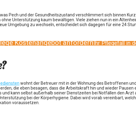
r etwas Pech und der Gesundheitszustand verschlimmert sich binnen Ku
n ohne Unterstützung kaum bewältigen. Viele ziehen nun in ein Altenhei
neue Umgebung zu wechseln, entscheidet sich dagegen für eine 24 Stun
lege Kostenangebot anfordern
Ihr Pflegefall in
e?
gediensten
wohnt der Betreuer mit in der Wohnung des Betroffenen und 
rden, die eben besagen, dass die Arbeitskraft hin und wieder Pausen ei
und kann selbst außerhalb seiner Dienstzeiten bei Notfällen den Arzt al
Unterstützung bei der Körperhygiene. Dabei wird vorab vereinbart, welch
ikation voraussetzen.