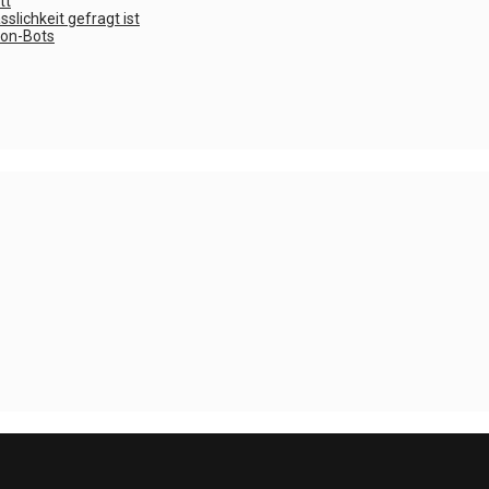
tt
lichkeit gefragt ist
fon-Bots