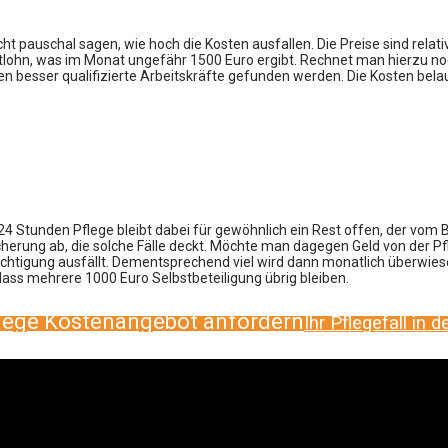
ht pauschal sagen, wie hoch die Kosten ausfallen. Die Preise sind relati
estlohn, was im Monat ungefähr 1500 Euro ergibt. Rechnet man hierzu no
n besser qualifizierte Arbeitskräfte gefunden werden. Die Kosten belau
4 Stunden Pflege bleibt dabei für gewöhnlich ein Rest offen, der vo
herung ab, die solche Fälle deckt. Möchte man dagegen Geld von der Pf
trächtigung ausfällt. Dementsprechend viel wird dann monatlich überwie
dass mehrere 1000 Euro Selbstbeteiligung übrig bleiben.
lege Kostenangebot anfordern
Ihr Pflegefall in